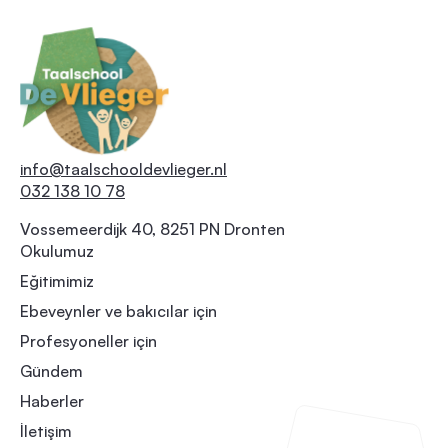
info@taalschooldevlieger.nl
032 138 10 78
Vossemeerdijk 40, 8251 PN Dronten
Okulumuz
Eğitimimiz
Ebeveynler ve bakıcılar için
Profesyoneller için
Gündem
Haberler
İletişim