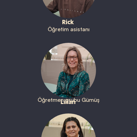
Rick
Öğretim asistanı
Öğretmen grubu Gümüş
Lilian