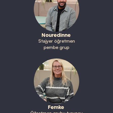
Nouredinne
Stajyer öğretmen
pembe grup
Femke
Öğretmen grubu turuncu