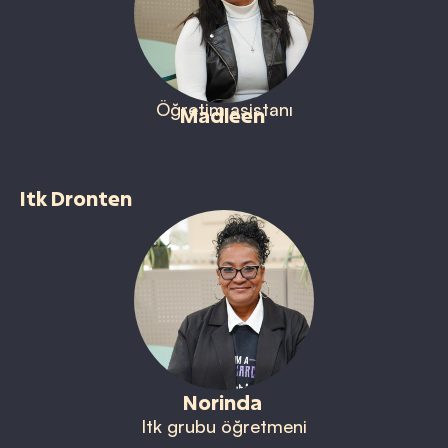
Öğretim asistanı
Madleen
Itk Dronten
Norinda
Itk grubu öğretmeni