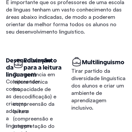
É importante que os professores de uma escola
de línguas tenham um vasto conhecimento das
áreas abaixo indicadas, de modo a poderem
orientar da melhor forma todos os alunos no
seu desenvolvimento linguístico.
Desenvolvimento
Educação
Multilinguismo
da
para a leitura
Tirar partido da
linguagem
Competência em
diversidade linguística
Compreender
leitura técnica
dos alunos e criar um
como
(capacidade de
ambiente de
as
descodificação) e
aprendizagem
crianças
compreensão da
inclusivo.
adquirem
leitura
a
(compreensão e
linguagem
interpretação do