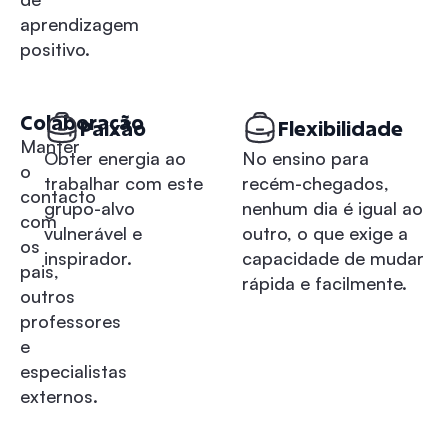
aprendizagem
positivo.
Colaboração
Paixão
Flexibilidade
Manter
Obter energia ao
No ensino para
o
trabalhar com este
recém-chegados,
contacto
grupo-alvo
nenhum dia é igual ao
com
vulnerável e
outro, o que exige a
os
inspirador.
capacidade de mudar
pais,
rápida e facilmente.
outros
professores
e
especialistas
externos.