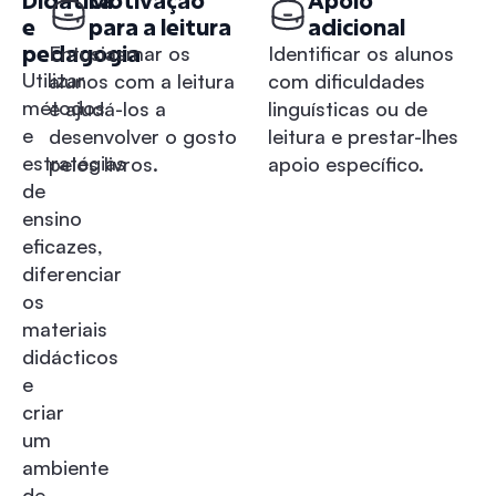
Didática
Motivação
Apoio
e
para a leitura
adicional
pedagogia
Entusiasmar os
Identificar os alunos
Utilizar
alunos com a leitura
com dificuldades
métodos
e ajudá-los a
linguísticas ou de
e
desenvolver o gosto
leitura e prestar-lhes
estratégias
pelos livros.
apoio específico.
de
ensino
eficazes,
diferenciar
os
materiais
didácticos
e
criar
um
ambiente
de