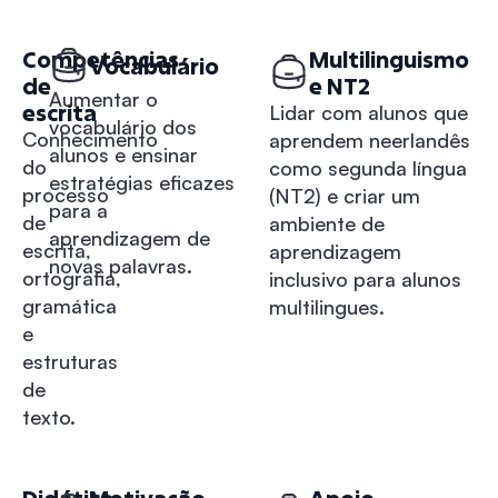
Competências
Multilinguismo
Vocabulário
de
e NT2
Aumentar o
escrita
Lidar com alunos que
vocabulário dos
Conhecimento
aprendem neerlandês
alunos e ensinar
do
como segunda língua
estratégias eficazes
processo
(NT2) e criar um
para a
de
ambiente de
aprendizagem de
escrita,
aprendizagem
novas palavras.
ortografia,
inclusivo para alunos
gramática
multilingues.
e
estruturas
de
texto.