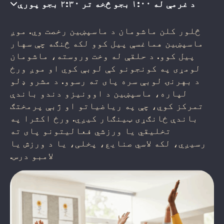
د غرمې له ۱:۰۰ بجو څخه تر ۲:۳۰ بجو پورې
څلور کلن ماشومان د ماسپښین رخصت وي. موږ
ماسپښین هماغسې پیل کوو لکه څنګه چې سهار
پیل کوو. د حلقې له وخت وروسته، ماشومان
لومړی په کونجونو کې لوبې کوي او موږ ورځ
د بهرنۍ لوبې سره پای ته رسوو. د مشرو ډلو
لپاره، ماسپښین د اوونیزو دندو باندې
تمرکز کوي، چې په ریاضیاتو او ژبې پرمختګ
باندې ځانګړی ټینګار کیږي. ورځ اکثرا په
تخلیقي یا ورزشي فعالیتونو پای ته
رسیږي، لکه لاسي صنایع، پخلی، یا د ورزش یا
لامبو درس.