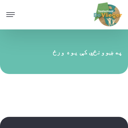
په ښوونځي کې یوه ورځ