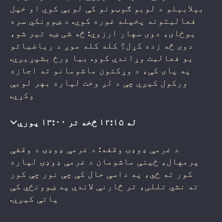
بېلابېلو د لوبو ګوټونو کې لوبې کوي او خپل
فعالیتونه پخپله غوره کوي. د ښوونکي سره
یوځای، دوی سهار ارزوي: څه شی ښه تېر شو،
دوی څه زده کړل؟ کله کله موږ د ریاضیاتو
یو فعالیت وړاندې کوو. بیا ورځ بشپړیږي.
په پای کې، د وړکتون ماشومانو ته اجازه
ورکول کیږي چې د لږ وخت لپاره بهر لوبې
وکړي.
له ۱۲:۱۵ څخه تر ۱۳:۰۰ پورې
د غرمې ډوډۍ وقفه: د غرمې ډوډۍ د وقفې
پرمهال، ځینې ماشومان د غرمې ډوډۍ لپاره
کور ته ځي، په داسې حال کې چې نور چې کور
ته نشي تللی، تر څارنې لاندې په ښوونځي کې
پاتې کیږي.