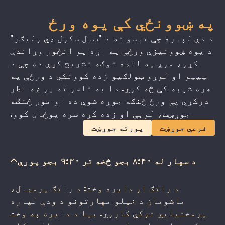
په ښوونځي کې یوه ورځ
د دې لپاره چې تاسو ته د "ټال سکول ډي ولیګر"
د یوه ښوونیزې ورځې په اړه یو انځور وړاندې
کړو، موږ په لنډه توګه تشریح کړې ده چې د
ټیټو او لوړو ټولګیو زده کوونکي د ورځې په
هره شېبه کې څه کوي. دا به تاسو ته یو ښه نظر
درکړي چې ورځ څنګه جوړه شوې ده او موږ څنګه
جوړښت، لوبې او زده کړه سره یوځای کوو.
فرعي جوړښت
پورته جوړښت
د سهار له ۸:۴۰ بجو څخه تر ۹:۳۰ بجو پورې
د راتګ او دایره وخت: د راتګ پرمهال،
ماشومان د خپلو مهارتونو د ودې لپاره
پرمختیایي توکي کاروي. بیا د دایره په وخت