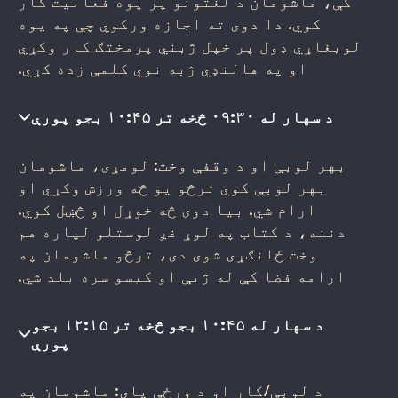
کې، ماشومان د لغتونو پر یوه فعالیت کار
کوي. دا دوی ته اجازه ورکوي چې په یوه
لوبغاړي ډول پر خپل ژبني پرمختګ کار وکړي
او په هالنډي ژبه نوي کلمې زده کړي.
د سهار له ۰۹:۳۰ څخه تر ۱۰:۴۵ بجو پورې
بهر لوبې او د وقفې وخت: لومړی، ماشومان
بهر لوبې کوي ترڅو یو څه ورزش وکړي او
ارام شي. بیا دوی څه خوړل او څښل کوي.
دننه، د کتاب په لوړ غږ لوستلو لپاره هم
وخت ځانګړی شوی دی، ترڅو ماشومان په
ارامه فضا کې له ژبې او کیسو سره بلد شي.
د سهار له ۱۰:۴۵ بجو څخه تر ۱۲:۱۵ بجو
پورې
د لوبې/کار او د ورځې پای: ماشومان په