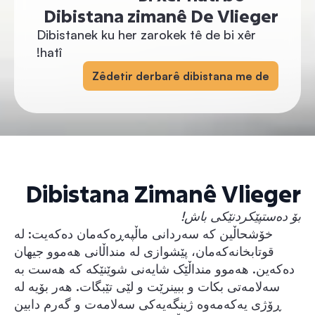
Dibistana zimanê De Vlieger
Dibistanek ku her zarokek tê de bi xêr
hatî!
Zêdetir derbarê dibistana me de
Dibistana Zimanê Vlieger
بۆ دەستپێکردنێکی باش!
خۆشحاڵین کە سەردانی ماڵپەڕەکەمان دەکەیت: لە
قوتابخانەکەمان، پێشوازی لە منداڵانی هەموو جیهان
دەکەین. هەموو منداڵێک شایەنی شوێنێکە کە هەست بە
سەلامەتی بکات و ببینرێت و لێی تێبگات. هەر بۆیە لە
ڕۆژی یەکەمەوە ژینگەیەکی سەلامەت و گەرم دابین