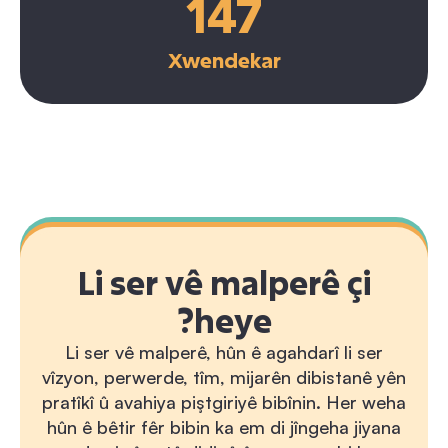
147
Xwendekar
Li ser vê malperê çi
heye?
Li ser vê malperê, hûn ê agahdarî li ser
vîzyon, perwerde, tîm, mijarên dibistanê yên
pratîkî û avahiya piştgiriyê bibînin. Her weha
hûn ê bêtir fêr bibin ka em di jîngeha jiyana