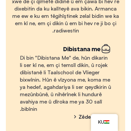
xwe de çi qîmetê didinê û em çawa bi hev re
dixebitin da ku kalîteyê ava bikin. Armanca
me ew e ku em têgihîştinek zelal bidin we ka
em kî ne, em çi dikin û em bi hev re ji bo çi
radiwestin.
Dibistana me
Di bin "Dibistana Me" de, hûn dikarin
li ser kî ne, em çi temsîl dikin, û rojek
dibistanê li Taalschool de Vlieger
bixwînin. Hûn ê vîzyona me, koma me
ya hedef, agahdariya li ser qeydkirin û
mezûnbûnê, û nihêrînek li hundurê
avahiya me û dîroka me ya 30 salî
bibînin.
Zêdetir agahî
KU