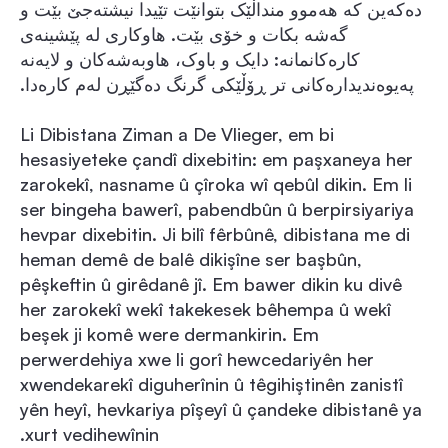
دەکەین کە هەموو منداڵێک بتوانێت تێیدا نیشتەجێ بێت و
گەشە بکات و خۆی بێت. هاوکاری لە پێشینەی
کارەکانمانە: دایک و باوک، هاوبەشەکان و لایەنە
پەیوەندیدارەکانی تر ڕۆڵێکی گرنگ دەگێڕن لەم کارەدا.
Li Dibistana Ziman a De Vlieger, em bi
hesasiyeteke çandî dixebitin: em paşxaneya her
zarokekî, nasname û çîroka wî qebûl dikin. Em li
ser bingeha bawerî, pabendbûn û berpirsiyariya
hevpar dixebitin. Ji bilî fêrbûnê, dibistana me di
heman demê de balê dikişîne ser başbûn,
pêşkeftin û girêdanê jî. Em bawer dikin ku divê
her zarokekî wekî takekesek bêhempa û wekî
beşek ji komê were dermankirin. Em
perwerdehiya xwe li gorî hewcedariyên her
xwendekarekî diguherînin û têgihiştinên zanistî
yên heyî, hevkariya pîşeyî û çandeke dibistanê ya
xurt vedihewînin.